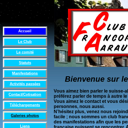
Accueil
Le Club
Le comité
Statuts
Manifestations
Bienvenue sur l
Activités passées
Vous aimez bien parler le suisse-
Contact/Cotisation
préférez parler de temps à autre le
Vous aimez le contact et vous dés
Téléchargements
personnes, nous aussi.
N’hésitez plus, venez nous rejoindr
Galeries photos
facile ; nous sommes un club fra
des manifestations afin que les p
Liens
française puissent se rencontrer. A