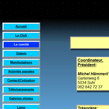
Accueil
Le Club
Le comité
Statuts
Manifestations
Activités passées
Contact/Cotisation
Téléchargements
Galeries photos
Liens